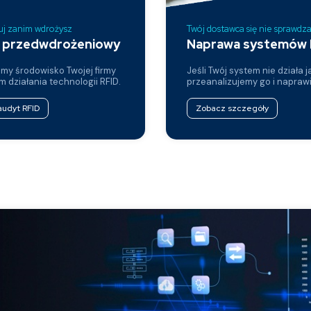
uj zanim wdrożysz
Twój dostawca się nie sprawdz
 przedwdrożeniowy
Naprawa systemów 
my środowisko Twojej firmy
Jeśli Twój system nie działa j
 działania technologii RFID.
przeanalizujemy go i napraw
udyt RFID
Zobacz szczegóły