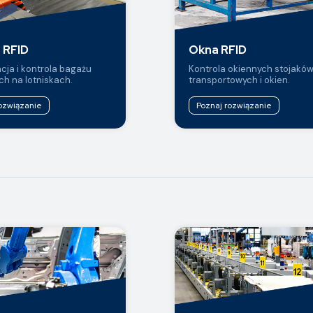
 RFID
Okna RFID
acja i kontrola bagażu
Kontrola okiennych stojakó
h na lotniskach.
transportowych i okien.
ozwiązanie
Poznaj rozwiązanie