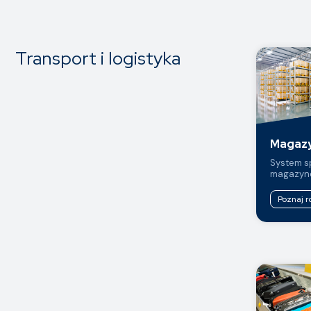
Transport i logistyka
Magazy
System s
magazyne
Poznaj r