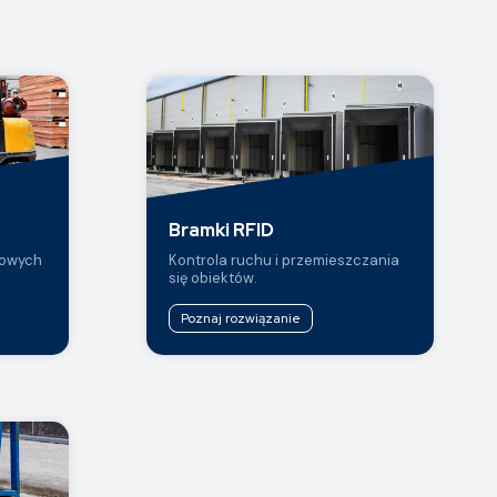
Bramki RFID
łowych
Kontrola ruchu i przemieszczania
się obiektów.
Poznaj rozwiązanie