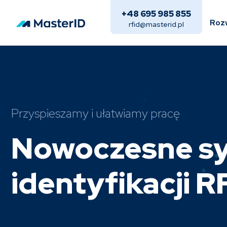
Skip
+48 695 985 855
to
content
Roz
rfid@masterid.pl
Przyspieszamy i ułatwiamy pracę
Nowoczesne s
identyfikacji R