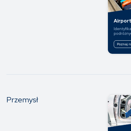
Airport
Identyfik
podróżnyc
Poznaj r
Przemysł