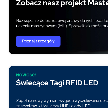
Zobacz nasz projekt Mast
Rozwiązanie do biznesowej analizy danych, oparte n
uczeniu maszynowym (ML). Sprawdź jak może przy
Poznaj szczegóły
NOWOŚĆ!
Świecące Tagi RFID LED
Zupełnie nowy wymiar i wygoda wyszukiwania dok
znaczników, która łączy UHF i diody LED.