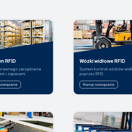
n RFID
Wózki widłowe RFID
prawnego zarządzania
System kontroli wózków wid
m i zapasami.
poprzez RFID.
ozwiązanie
Poznaj rozwiązanie