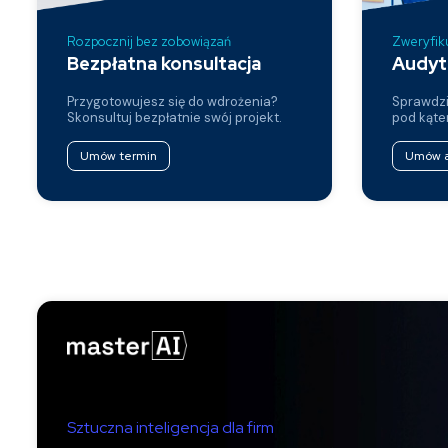
Rozpocznij bez zobowiązań
Zweryfik
Bezpłatna konsultacja
Audyt
Przygotowujesz się do wdrożenia?
Sprawdzi
Skonsultuj bezpłatnie swój projekt.
pod kątem
Umów termin
Umów a
Sztuczna inteligencja dla firm