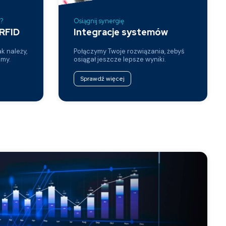
a?
Osiągnij synergię
RFID
Integracje systemów
ak należy,
Połączymy Twoje rozwiązania, żebyś
imy.
osiągał jeszcze lepsze wyniki.
Sprawdź więcej