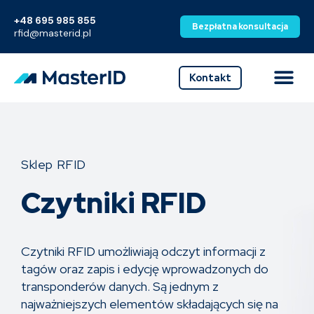
Skip
to
+48 695 985 855
content
Bezpłatna konsultacja
rfid@masterid.pl
Me
Kontakt
Sklep RFID
Czytniki RFID
Czytniki RFID umożliwiają odczyt informacji z
tagów oraz zapis i edycję wprowadzonych do
transponderów danych. Są jednym z
najważniejszych elementów składających się na