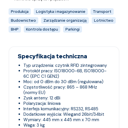
Produkcja
Logistyka i magazynowanie
Transport
Budownictwo
Zarządzanie organizacją
Lotnictwo
BHP
Kontrola dostępu
Parkingi
Specyfikacja techniczna
Typ urządzenia: czytnik RFID zintegrowany
Protokół pracy: ISO18000-6B, ISO18000-
6C (EPC C1 GEN2)
Moc: od 0 dBm do 30 dBm (regulowana)
Częstotliwość pracy: 865 – 868 MHz
(normy EU)
Zysk anteny: 12 dBi
Polaryzacja: liniowa
Interfejs komunikacyjny: RS232, RS485
Dodatkowe wyjścia: Wiegand 26bit/34bit
Wymiary: 445 mm x 445 mm x 70 mm
Waga: 3 kg