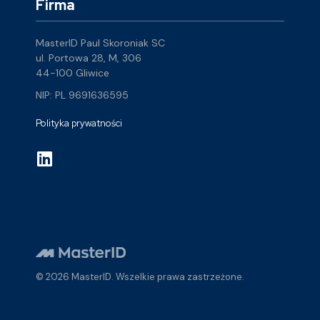
Firma
MasterID Paul Skoroniak SC
ul. Portowa 28, M, 306
44-100 Gliwice
NIP: PL 9691636595
Polityka prywatności
L
i
n
k
e
d
i
n
© 2026 MasterID. Wszelkie prawa zastrzeżone.