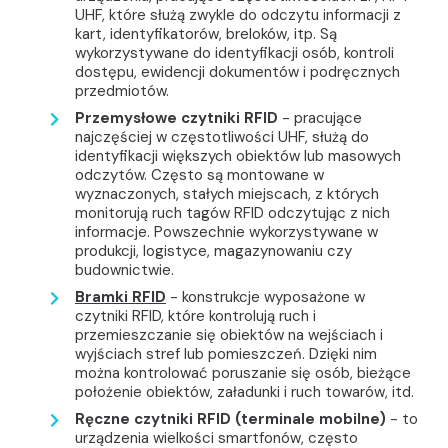
UHF, które służą zwykle do odczytu informacji z
kart, identyfikatorów, breloków, itp. Są
wykorzystywane do identyfikacji osób, kontroli
dostępu, ewidencji dokumentów i podręcznych
przedmiotów.
Przemysłowe czytniki RFID
- pracujące
najczęściej w częstotliwości UHF, służą do
identyfikacji większych obiektów lub masowych
odczytów. Często są montowane w
wyznaczonych, stałych miejscach, z których
monitorują ruch tagów RFID odczytując z nich
informacje. Powszechnie wykorzystywane w
produkcji, logistyce, magazynowaniu czy
budownictwie.
Bramki RFID
- konstrukcje wyposażone w
czytniki RFID, które kontrolują ruch i
przemieszczanie się obiektów na wejściach i
wyjściach stref lub pomieszczeń. Dzięki nim
można kontrolować poruszanie się osób, bieżące
położenie obiektów, załadunki i ruch towarów, itd.
Ręczne czytniki RFID (terminale mobilne)
- to
urządzenia wielkości smartfonów, często